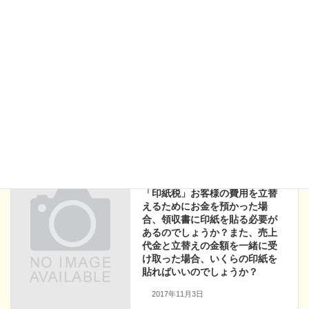
二年後のオリンピックまでは、好景気が続くのではないかと期待
しています。
Facebook
X
Bluesky
Hatena
LINE
Copy
阿藤芳之ブログ
カテゴリー
すぐに知りたい！税務・会計の
前の記事
Q&A
「印紙税」お客様の費用を立替
えるためにお金を預かった場
合、領収書に印紙を貼る必要が
あるのでしょうか？また、売上
代金と立替えの金額を一緒に受
け取った場合、いくらの印紙を
貼ればいいのでしょうか？
2017年11月3日