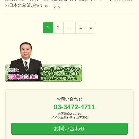
の日本に希望が持てる、 […]
投
固
固
固
1
2
…
4
»
稿
定
定
定
ペ
ペ
ペ
の
ー
ー
ー
ペ
ジ
ジ
ジ
ー
ジ
送
り
お問い合わせ
03-3472-4711
港区港南2-12-19
メイツ品川シティコア502
お問い合わせ