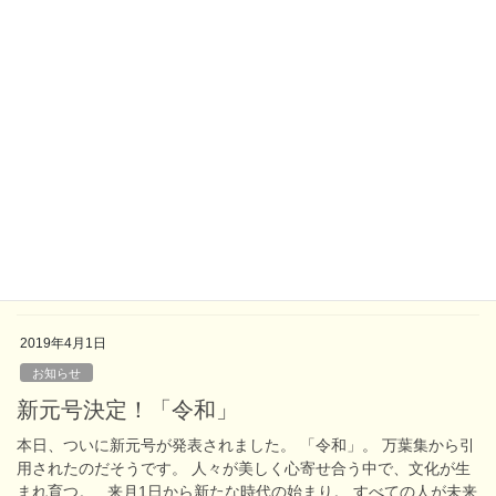
強化として、中小零細企業に対する税率の軽減等の措置をやめ
て、M&Aを容易にできるようにするとかって？ 日本がなかなか
成長しないのは中小零細企業が原因とし […]
2020年4月10日
阿藤芳之ブログ
コロナウィルスの終息は？？？
毎日、コロナウィルスに関してテレビ等報道が繰りかえされてま
す。人の命に重きをおけば完全自粛、経済とのバランスを考えれ
ば部分自粛、その議論はどうなんでしょうか？ 完全自粛は短期に
解決する？それからでも経済の立て直しができる […]
2019年4月1日
お知らせ
新元号決定！「令和」
本日、ついに新元号が発表されました。 「令和」。 万葉集から引
用されたのだそうです。 人々が美しく心寄せ合う中で、文化が生
まれ育つ。 来月1日から新たな時代の始まり。 すべての人が未来