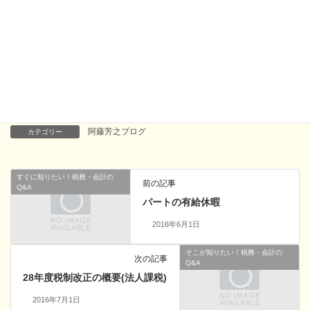
延期は、個人には有り難いだろうが、問題を先送りしているよう
で、またいつか違った増税が来るのではないだろうか。
Facebook
X
Bluesky
Hatena
LINE
Copy
阿藤芳之ブログ
カテゴリー
すぐに知りたい！税務・会計の
前の記事
Q&A
パートの有給休暇
2016年6月1日
そこが知りたい！税務・会計の
次の記事
Q&A
28年度税制改正の概要(法人課税)
2016年7月1日