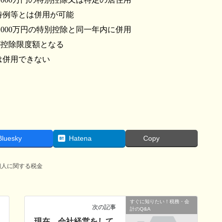
特例等とは併用が可能
000万円の特別控除と同一年内に併用
が控除限度額となる
は併用できない
Bluesky
Hatena
Copy
個人に関する税金
すぐに知りたい！税務・会
次の記事
計のQ&A
現在、会社経営をして