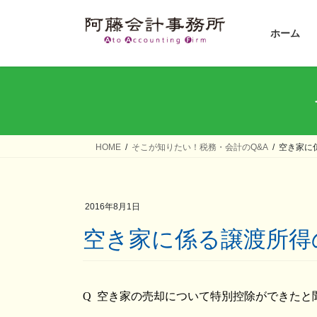
コ
ナ
ン
ビ
ホーム
テ
ゲ
ン
ー
ツ
シ
へ
ョ
ス
ン
キ
に
ッ
移
HOME
そこが知りたい！税務・会計のQ&A
空き家に
プ
動
2016年8月1日
空き家に係る譲渡所
Q 空き家の売却について特別控除ができたと