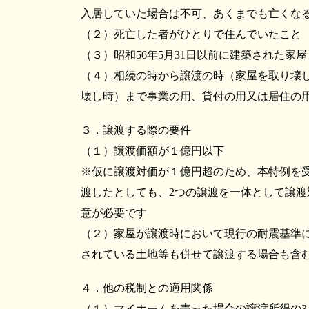
入居していた場合は不可、あくまでも亡くな
（２）死亡した者がひとりで住んでいたこと
（３）昭和56年5月31日以前に建築された家
（４）相続の時から譲渡の時（家屋を取り壊
壊し時）まで事業の用、貸付の用又は居住の
３．譲渡する際の要件
（１）譲渡価額が１億円以下
※仮に譲渡対価が１億円超のため、本特例を受
渡したとしても、2つの譲渡を一体として譲渡
意が必要です
（２）家屋が譲渡時において現行の耐震基準
されている土地等も併せて譲渡する場合も含
４．他の税制との適用関係
（１）マイホームを売った場合の譲渡所得の3,