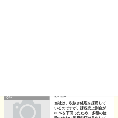
能になります。）
健康保険については 扶養のままですから、奥さんの健康保険料
の支払いはありません。
Facebook
X
Bluesky
Hatena
LINE
Copy
すぐに知りたい！税務・会計のQ&A
、
カテゴリー
そこが知りたい！税務・会計のQ&A
そこが知りたい！税務・会計の
前の記事
Q&A
当社は、税抜き経理を採用して
いるのですが、課税売上割合が
80％を下回ったため、多額の控
除できない消費税額が発生して