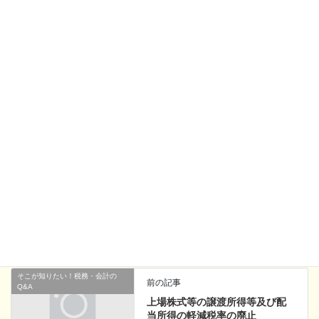
員権の譲渡損の損益通算がついにできなくなる。また、自動車取
得税はなくなっても、軽自動車税がアップ！大企業の交際費課税
の損金不算入が５０％だけOKとか、住宅取得控除は今年の４月か
ら控除対象限度額が２０００万から４０００万に、１０年で最高
４００万円が税額控除できる。などなど本当に一般庶民にとって
いい税制改正か？ただ、生活費がアップするだけで税金が下がる
わけでもない。はたして、日本の景気はどんな評論家がどう予測
し、当たるか外れるか楽しみです。
Facebook
X
Bluesky
Hatena
LINE
Copy
阿藤芳之ブログ
カテゴリー
そこが知りたい！税務・会計の
前の記事
Q&A
上場株式等の譲渡所得等及び配
当所得の軽減税率の廃止