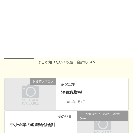
かなり厳しいものとなるので注意が必要である。
Facebook
X
Bluesky
Hatena
LINE
Copy
すぐに知りたい！税務・会計のQ&A
、
カテゴリー
そこが知りたい！税務・会計のQ&A
阿藤芳之ブログ
前の記事
消費税増税
2012年5月1日
そこが知りたい！税務・会計の
次の記事
Q&A
中小企業の退職給付会計