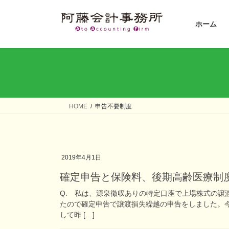
コ
ナ
ン
ビ
ホーム
テ
ゲ
ン
ー
ツ
シ
へ
ョ
ス
ン
キ
に
ッ
移
HOME
申告不要制度
プ
動
2019年4月1日
確定申告と保険料、後期高齢医療制
Q. 私は、源泉徴収ありの特定口座で上場株式の譲
たので確定申告で譲渡損失繰越の申告をしました。今
して昨 […]