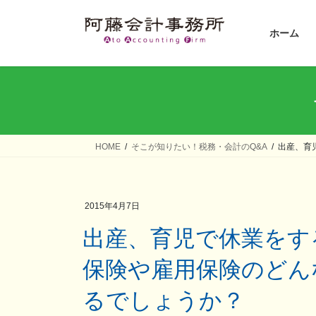
コ
ナ
ン
ビ
ホーム
テ
ゲ
ン
ー
ツ
シ
へ
ョ
ス
ン
キ
に
ッ
移
HOME
そこが知りたい！税務・会計のQ&A
出産、育
プ
動
2015年4月7日
出産、育児で休業をすることになりました。社会
保険や雇用保険のどん
るでしょうか？