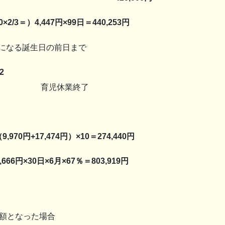
3＝）4,447円×99日＝440,253円
一歳になる誕生日の前日まで
12
児休業終了
70円+17,474円）×10＝274,440円
×30日×6月×67％＝803,919円
額となった場合