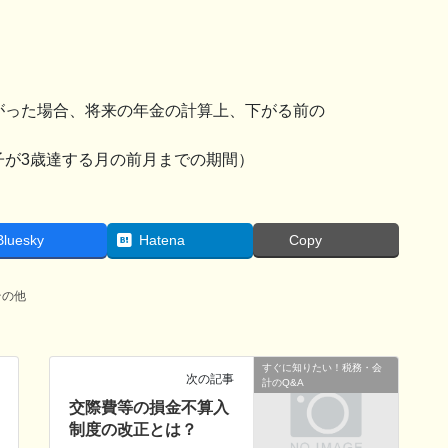
がった場合、将来の年金の計算上、下がる前の
子が3歳達する月の前月までの期間）
Bluesky
Hatena
Copy
その他
すぐに知りたい！税務・会
次の記事
計のQ&A
交際費等の損金不算入
制度の改正とは？