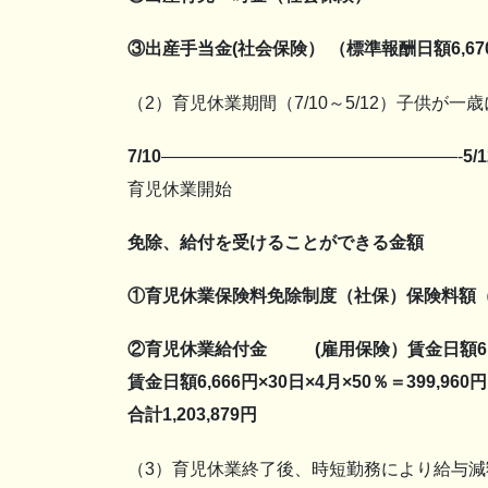
③出産手当金(社会保険） （標準報酬日額6,670×2/
（2）育児休業期間（7/10～5/12）子供が
7/10
—————————————————-
5/
育児休業開始 育
免除、給付を受けることができる金額
①育児休業
保険料免除制度
（社保）保険料額（9,9
②育児休業給付金 (雇用保険）賃金日額6,666円
賃金日額6,666円×30日×4月×50％＝399,960円
合計1,203,879円
（3）育児休業終了後、時短勤務により給与減