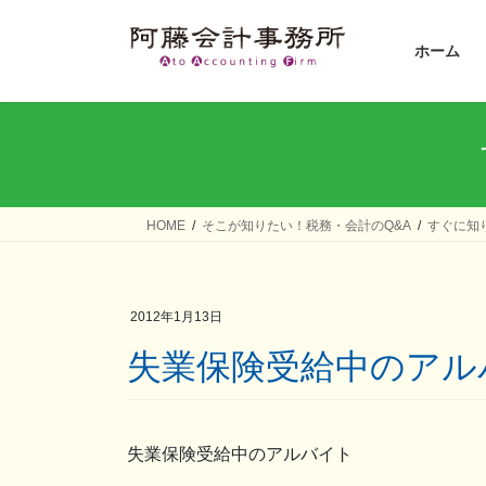
コ
ナ
ン
ビ
ホーム
テ
ゲ
ン
ー
ツ
シ
へ
ョ
ス
ン
キ
に
ッ
移
HOME
そこが知りたい！税務・会計のQ&A
すぐに知
プ
動
2012年1月13日
失業保険受給中のア
失業保険受給中のアルバイト