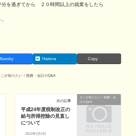
半分を過ぎてから ２０時間以上の就業をしたら
う。
Bluesky
Hatena
Copy
そこが知りたい！税務・会計のQ&A
そこが知りたい！税務・会
次の記事
計のQ&A
平成24年度税制改正の
給与所得控除の見直し
について
2012年2月1日